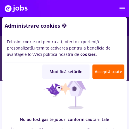
7
Administrare cookies 🍪
Folosim cookie-uri pentru a-ți oferi o experiență
0
locuri de munca
cu salarii prime kapital, Part time
in
Cluj-
presonalizată.
Permite activarea pentru a beneficia de
Napoca
pentru
Student
in
Transport / Distributie, Medicina /
avantajele lor.
Vezi politica noastră de
cookies.
Sanatate
Modifică setările
Acceptă toate
Nu au fost găsite joburi conform căutării tale