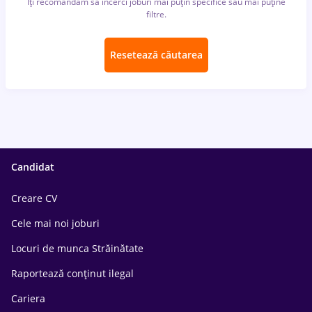
Îți recomandăm să încerci joburi mai puțin specifice sau mai puține
filtre.
Resetează căutarea
Candidat
Creare CV
Cele mai noi joburi
Locuri de munca Străinătate
Raportează conținut ilegal
Cariera