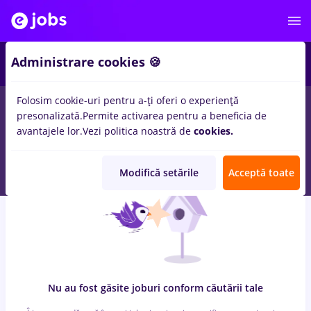
7
Administrare cookies 🍪
Folosim cookie-uri pentru a-ți oferi o experiență
0
locuri de munca
cu salarii zidar zugrav, Full time
in
Cluj-
presonalizată.
Permite activarea pentru a beneficia de
Napoca
pentru
Student
in
Transport / Distributie, Medicina /
avantajele lor.
Vezi politica noastră de
cookies.
Sanatate
Modifică setările
Acceptă toate
Nu au fost găsite joburi conform căutării tale