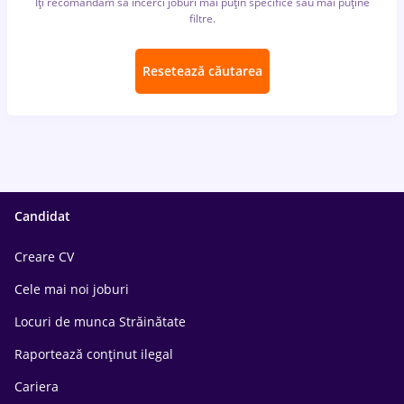
Îți recomandăm să încerci joburi mai puțin specifice sau mai puține
filtre.
Resetează căutarea
Candidat
Creare CV
Cele mai noi joburi
Locuri de munca Străinătate
Raportează conținut ilegal
Cariera