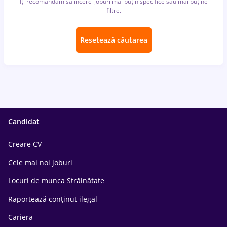
Îți recomandăm să încerci joburi mai puțin specifice sau mai puține
filtre.
Resetează căutarea
Candidat
Creare CV
Cele mai noi joburi
Locuri de munca Străinătate
Raportează conținut ilegal
Cariera