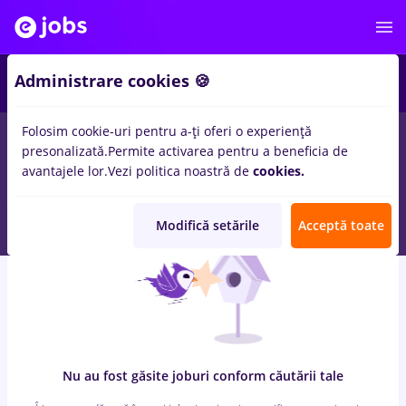
8
Administrare cookies 🍪
Folosim cookie-uri pentru a-ți oferi o experiență
0
locuri de munca
cu salarii ingrijitoare, Full time
in
Cluj-
presonalizată.
Permite activarea pentru a beneficia de
Napoca
pentru
Student, Entry-Level (< 2 ani)
in
Transport /
avantajele lor.
Vezi politica noastră de
cookies.
Distributie, Medicina / Sanatate
Modifică setările
Acceptă toate
Nu au fost găsite joburi conform căutării tale