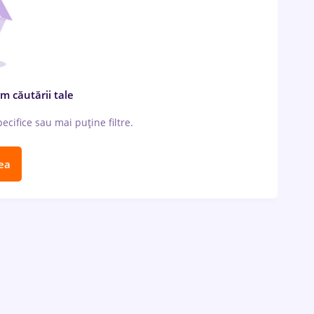
m căutării tale
cifice sau mai puține filtre.
ea