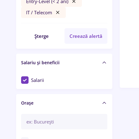
Entry-Level (< 2 ani)
IT / Telecom
Șterge
Creează alertă
Salariu și beneficii
Salarii
Orașe