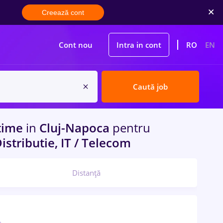
Creează cont
Cont nou
Intra in cont
RO
EN
Caută job
 time
in
Cluj-Napoca
pentru
istributie, IT / Telecom
Distanță