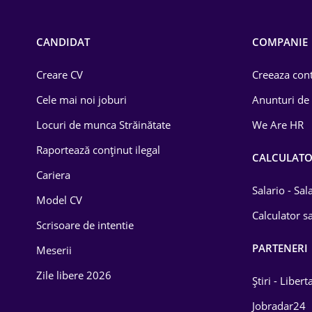
Call-center / BPO
Chimică
CANDIDAT
COMPANIE
Comerț / Retail
Creare CV
Creeaza cont
Construcții
Cele mai noi joburi
Anunturi de
Drept
Locuri de munca Străinătate
We Are HR
Educație / Training
Raportează conținut ilegal
CALCULAT
Cariera
Energetică
Salario - Sa
Model CV
Farma
Calculator sa
Scrisoare de intentie
Imobiliară
PARTENERI
Meserii
IT / Telecom
Zile libere 2026
Știri - Libert
Lemn / PVC
Jobradar24