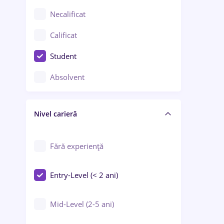
Chimie / Biochimie
Necalificat
Confecții / Design vestimentar
Calificat
Construcții / Instalații
Student
Controlul calității
Absolvent
Crewing / Casino / Entertainment
Nivel carieră
Educație / Training / Arte
Farmacie
Fără experiență
Entry-Level (< 2 ani)
Mid-Level (2-5 ani)