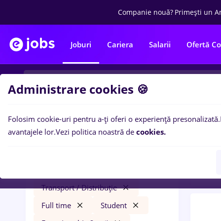
Companie nouă?
Primești un A
Joburi
Cariera
Salarii
Ofertă C
Administrare cookies 🍪
Folosim cookie-uri pentru a-ți oferi o experiență presonalizată.
0
loc
Filtre
avantajele lor.
Vezi politica noastră de
cookies.
Stude
ingrijitoare
Salarii
Cluj-Napoca
Transport / Distribuție
Full time
Student