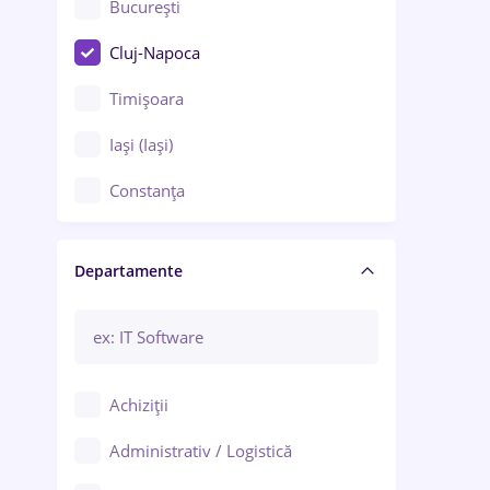
București
Cluj-Napoca
Timișoara
Iași (Iași)
Constanța
Craiova
Departamente
Brașov
Bacău
Brăila
Achiziții
Galați (Galați)
Administrativ / Logistică
Oradea