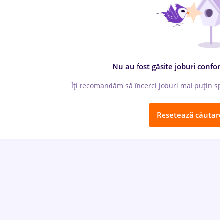
Nu au fost găsite joburi confor
Îți recomandăm să încerci joburi mai puțin spe
Resetează căutar