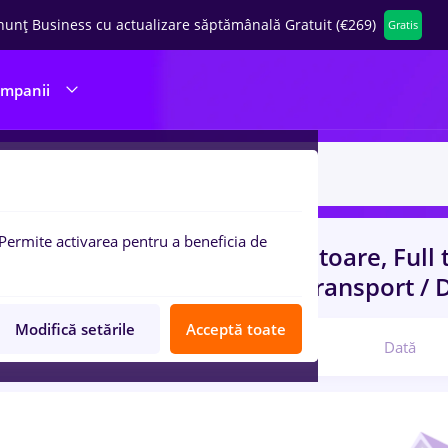
nunț Business cu actualizare săptămânală Gratuit (€269)
Gratis
ompanii
Permite activarea pentru a beneficia de
uri de munca
cu salarii ingrijitoare, Full
nt, Entry-Level (< 2 ani)
in
Transport / D
Modifică setările
Acceptă toate
Relevanță
Dată