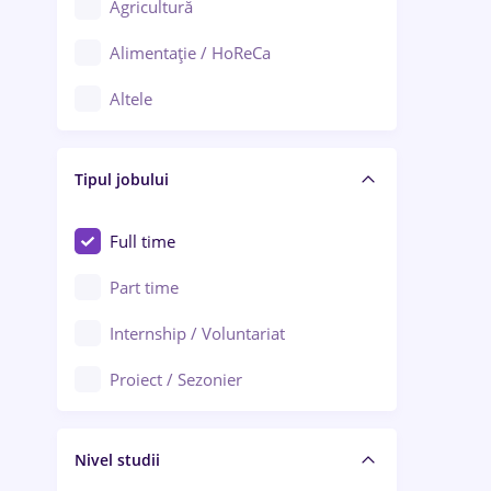
Agricultură
Ploiești
Alimentație / HoReCa
Adjud
Altele
Aiud
Arhitectură / Design interior
Alba Iulia
Tipul jobului
Asigurări
Alexandria
Au pair / Babysitter / Curățenie
Full time
Arad
Audit / Consultanță
Part time
Baia Mare
Auto / Echipamente
Internship / Voluntariat
Bârlad
Automatizări
Proiect / Sezonier
Bistrița (Bistrița-Năsăud)
Bănci
Nivel studii
Cercetare - dezvoltare