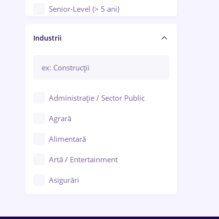
Senior-Level (> 5 ani)
Manager / Executiv
Industrii
Administrație / Sector Public
Agrară
Alimentară
Artă / Entertainment
Asigurări
Bănci / Servicii financiare