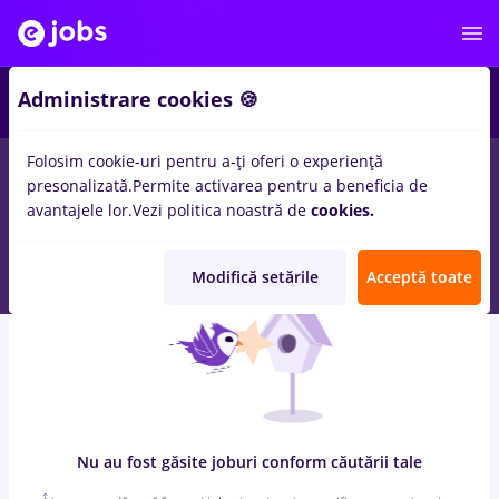
6
Administrare cookies 🍪
Folosim cookie-uri pentru a-ți oferi o experiență
0
locuri de munca
cu salarii peisagist
in
Cluj-Napoca
pentru
presonalizată.
Permite activarea pentru a beneficia de
Entry-Level (< 2 ani)
in
Transport / Distributie, Medicina /
avantajele lor.
Vezi politica noastră de
cookies.
Sanatate
Modifică setările
Acceptă toate
Nu au fost găsite joburi conform căutării tale