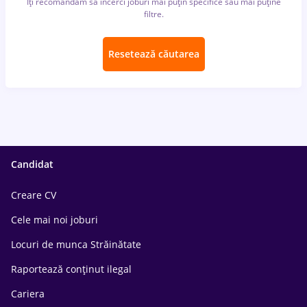
Îți recomandăm să încerci joburi mai puțin specifice sau mai puține
filtre.
Resetează căutarea
Candidat
Creare CV
Cele mai noi joburi
Locuri de munca Străinătate
Raportează conținut ilegal
Cariera