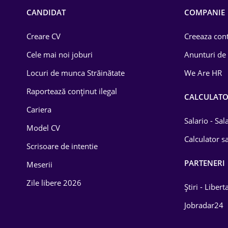
Chimică
CANDIDAT
COMPANIE
Comerț / Retail
Creare CV
Creeaza cont
Construcții
Cele mai noi joburi
Anunturi de
Drept
Locuri de munca Străinătate
We Are HR
Educație / Training
Raportează conținut ilegal
CALCULAT
Cariera
Energetică
Salario - Sa
Model CV
Farma
Calculator sa
Scrisoare de intentie
Imobiliară
PARTENERI
Meserii
IT / Telecom
Zile libere 2026
Știri - Libert
Lemn / PVC
Jobradar24
Mașini / Auto