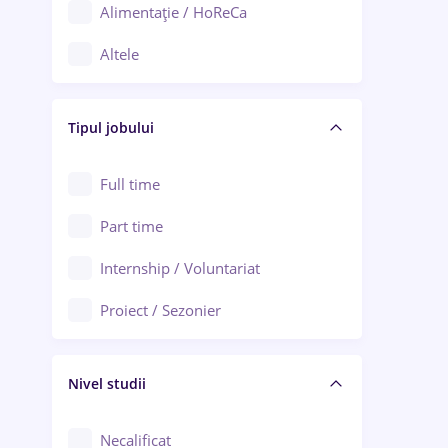
Alimentație / HoReCa
Adjud
Altele
Aiud
Arhitectură / Design interior
Alba Iulia
Tipul jobului
Asigurări
Alexandria
Au pair / Babysitter / Curățenie
Full time
Arad
Audit / Consultanță
Part time
Baia Mare
Auto / Echipamente
Internship / Voluntariat
Bârlad
Automatizări
Proiect / Sezonier
Bistrița (Bistrița-Năsăud)
Bănci
Nivel studii
Cercetare - dezvoltare
Chimie / Biochimie
Necalificat