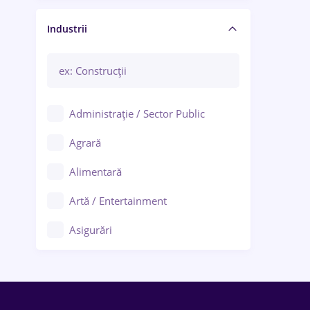
Manager / Executiv
Industrii
Administrație / Sector Public
Agrară
Alimentară
Artă / Entertainment
Asigurări
Bănci / Servicii financiare
Call-center / BPO