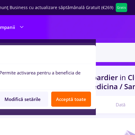
nunț Business cu actualizare săptămânală Gratuit (€269)
Gratis
ompanii
Permite activarea pentru a beneficia de
uri de munca
cu salarii bombardier
in
Cl
n
Transport / Distributie, Medicina / Sa
Modifică setările
Acceptă toate
Relevanță
Dată