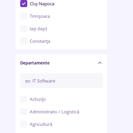
Cluj-Napoca
Timișoara
Iași (Iași)
Constanța
Craiova
Departamente
Brașov
Bacău
Brăila
Achiziții
Galați (Galați)
Administrativ / Logistică
Oradea
Agricultură
Ploiești