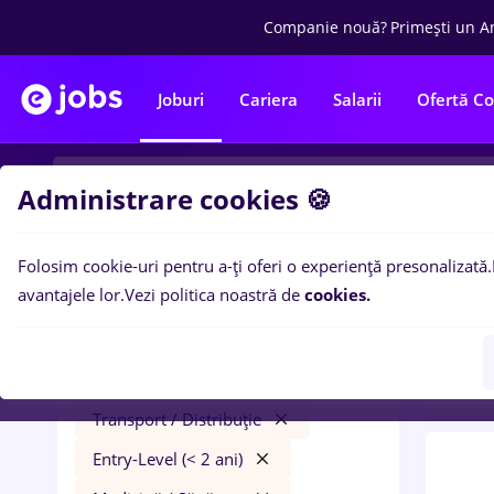
Companie nouă?
Primești un A
Joburi
Cariera
Salarii
Ofertă C
Administrare cookies 🍪
Folosim cookie-uri pentru a-ți oferi o experiență presonalizată.
0
loc
Filtre
avantajele lor.
Vezi politica noastră de
cookies.
ani)
i
bombardier
Salarii
Cluj-Napoca
Transport / Distribuție
Entry-Level (< 2 ani)