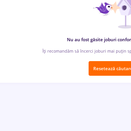
Nu au fost găsite joburi confor
Îți recomandăm să încerci joburi mai puțin spe
Resetează căutar