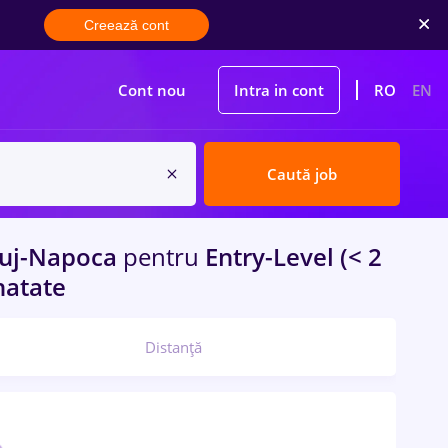
Creează cont
Cont nou
Intra in cont
RO
EN
Caută job
uj-Napoca
pentru
Entry-Level (< 2
natate
Distanță