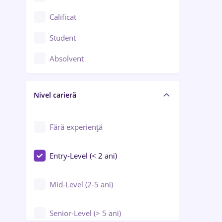
Confecții / Design vestimentar
Calificat
Construcții / Instalații
Student
Controlul calității
Absolvent
Crewing / Casino / Entertainment
Nivel carieră
Educație / Training / Arte
Farmacie
Fără experiență
Entry-Level (< 2 ani)
Mid-Level (2-5 ani)
Senior-Level (> 5 ani)