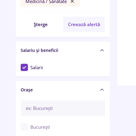
Medicină / Sănătate
Șterge
Creează alertă
Salariu și beneficii
Salarii
Orașe
București