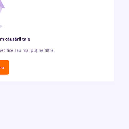
m căutării tale
cifice sau mai puține filtre.
ea