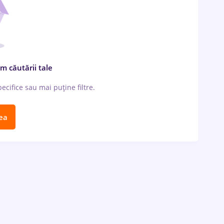
m căutării tale
cifice sau mai puține filtre.
ea