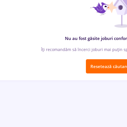
Nu au fost găsite joburi confor
Îți recomandăm să încerci joburi mai puțin spe
Resetează căutar