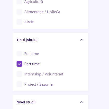
Agricultură
Ploiești
Alimentație / HoReCa
Adjud
Altele
Aiud
Arhitectură / Design interior
Alba Iulia
Tipul jobului
Asigurări
Alexandria
Au pair / Babysitter / Curățenie
Full time
Arad
Audit / Consultanță
Part time
Baia Mare
Auto / Echipamente
Internship / Voluntariat
Bârlad
Automatizări
Proiect / Sezonier
Bistrița (Bistrița-Năsăud)
Bănci
Nivel studii
Cercetare - dezvoltare