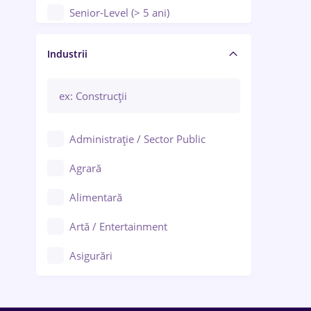
Senior-Level (> 5 ani)
Manager / Executiv
Industrii
Administrație / Sector Public
Agrară
Alimentară
Artă / Entertainment
Asigurări
Bănci / Servicii financiare