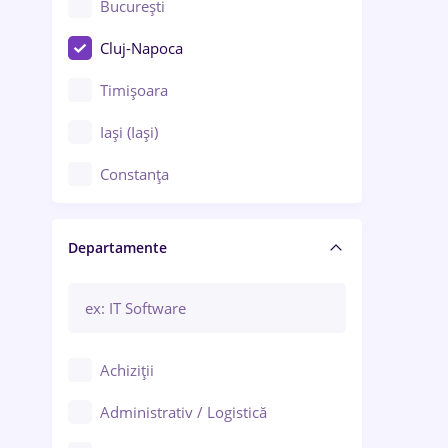
București
Cluj-Napoca
Timișoara
Iași (Iași)
Constanța
Craiova
Departamente
Brașov
Bacău
Brăila
Achiziții
Galați (Galați)
Administrativ / Logistică
Oradea