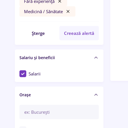
Fără experiență
Medicină / Sănătate
Șterge
Creează alertă
Salariu și beneficii
Salarii
Orașe