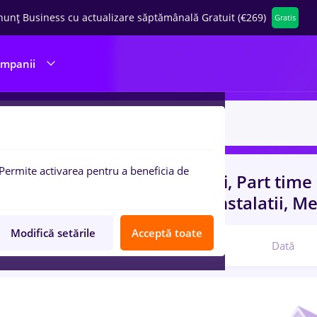
nunț Business cu actualizare săptămânală Gratuit (€269)
Gratis
ompanii
Permite activarea pentru a beneficia de
uri de munca
cu salarii sogefi, Part time
 experienta
in
Constructii / Instalatii, M
Modifică setările
Acceptă toate
Relevanță
Dată