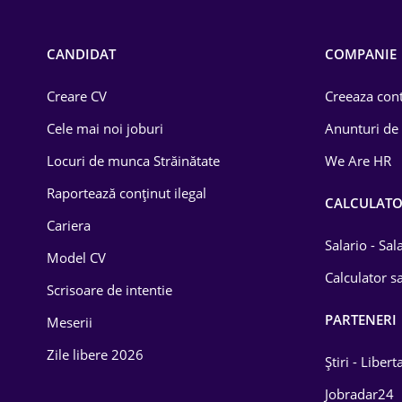
Call-center / BPO
Chimică
CANDIDAT
COMPANIE
Comerț / Retail
Creare CV
Creeaza cont
Construcții
Cele mai noi joburi
Anunturi de
Drept
Locuri de munca Străinătate
We Are HR
Educație / Training
Raportează conținut ilegal
CALCULAT
Cariera
Energetică
Salario - Sa
Model CV
Farma
Calculator sa
Scrisoare de intentie
Imobiliară
PARTENERI
Meserii
IT / Telecom
Zile libere 2026
Știri - Libert
Lemn / PVC
Jobradar24