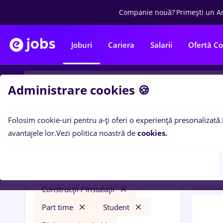
Companie nouă?
Primești un A
Joburi
Cariera
Salarii
Ofertă C
Administrare cookies 🍪
Folosim cookie-uri pentru a-ți oferi o experiență presonalizată.
0
loc
Filtre
avantajele lor.
Vezi politica noastră de
cookies.
Fara
sogefi
Salarii
Cluj-Napoca
Construcții / Instalații
Part time
Student