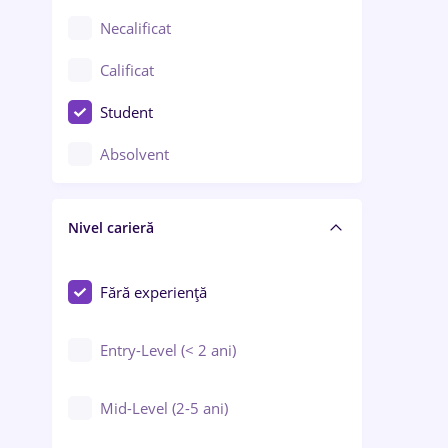
Chimie / Biochimie
Necalificat
Confecții / Design vestimentar
Calificat
Construcții / Instalații
Student
Controlul calității
Absolvent
Crewing / Casino / Entertainment
Nivel carieră
Educație / Training / Arte
Farmacie
Fără experiență
Entry-Level (< 2 ani)
Mid-Level (2-5 ani)