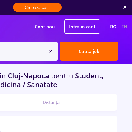
Creează cont
Cont nou
Intra in cont
RO
EN
Caută job
in
Cluj-Napoca
pentru
Student,
edicina / Sanatate
Distanță