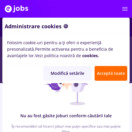
6
Administrare cookies 🍪
Folosim cookie-uri pentru a-ți oferi o experiență
0
locuri de munca
cu salarii insolventa
in
Cluj-Napoca
pentru
presonalizată.
Permite activarea pentru a beneficia de
Student
in
Banci, Medicina / Sanatate
avantajele lor.
Vezi politica noastră de
cookies.
Modifică setările
Acceptă toate
Nu au fost găsite joburi conform căutării tale
Îți recomandăm să încerci joburi mai puțin specifice sau mai puține
filtre.