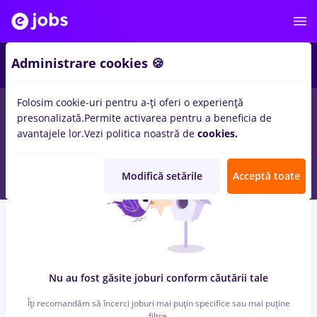
6
Administrare cookies 🍪
Folosim cookie-uri pentru a-ți oferi o experiență
0
locuri de munca
cu salarii peisagist, Full time
in
Cluj-Napoca
presonalizată.
Permite activarea pentru a beneficia de
in
Banci, Medicina / Sanatate
avantajele lor.
Vezi politica noastră de
cookies.
Modifică setările
Acceptă toate
Nu au fost găsite joburi conform căutării tale
Îți recomandăm să încerci joburi mai puțin specifice sau mai puține
filtre.