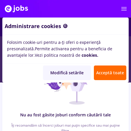
7
Administrare cookies 🍪
Folosim cookie-uri pentru a-ți oferi o experiență
0
locuri de munca
cu salarii rusia, Full time
in
Cluj-Napoca
presonalizată.
Permite activarea pentru a beneficia de
pentru
Entry-Level (< 2 ani)
in
Banci, Medicina / Sanatate
avantajele lor.
Vezi politica noastră de
cookies.
Modifică setările
Acceptă toate
Nu au fost găsite joburi conform căutării tale
Îți recomandăm să încerci joburi mai puțin specifice sau mai puține
filtre.