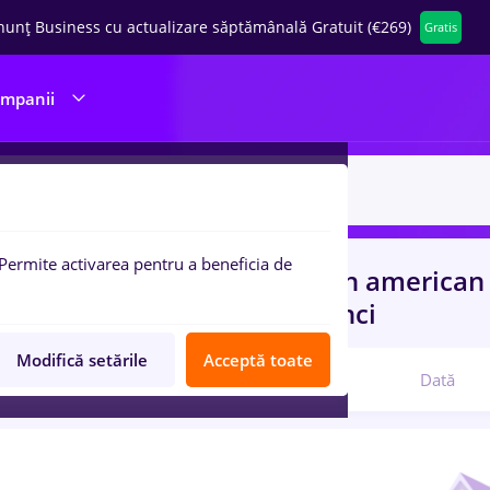
nunț Business cu actualizare săptămânală Gratuit (€269)
Gratis
ompanii
Permite activarea pentru a beneficia de
uri de munca
cu salarii british american
ru
Entry-Level (< 2 ani)
in
Banci
Modifică setările
Acceptă toate
Relevanță
Dată