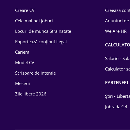
Comerț / Retail
Creare CV
Creeaza cont
Construcții
Cele mai noi joburi
Anunturi de
Drept
Locuri de munca Străinătate
We Are HR
Educație / Training
Raportează conținut ilegal
CALCULAT
Cariera
Energetică
Salario - Sa
Model CV
Farma
Calculator sa
Scrisoare de intentie
Imobiliară
PARTENERI
Meserii
IT / Telecom
Zile libere 2026
Știri - Libert
Lemn / PVC
Jobradar24
Mașini / Auto
Media / Internet