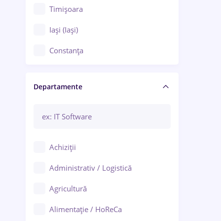
Timișoara
Iași (Iași)
Constanța
Craiova
Departamente
Brașov
Bacău
Brăila
Achiziții
Galați (Galați)
Administrativ / Logistică
Oradea
Agricultură
Ploiești
Alimentație / HoReCa
Adjud