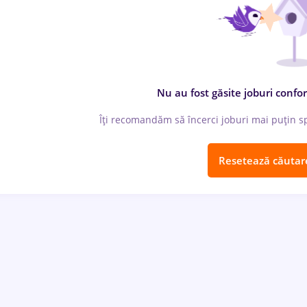
Nu au fost găsite joburi confor
Îți recomandăm să încerci joburi mai puțin spe
Resetează căutar