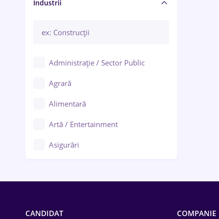
Manager / Executiv
Industrii
Administrație / Sector Public
Agrară
Alimentară
Artă / Entertainment
Asigurări
Bănci / Servicii financiare
Call-center / BPO
Chimică
CANDIDAT
COMPANIE