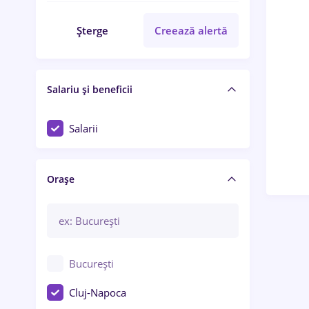
Șterge
Creează alertă
Salariu și beneficii
Salarii
Orașe
București
Cluj-Napoca