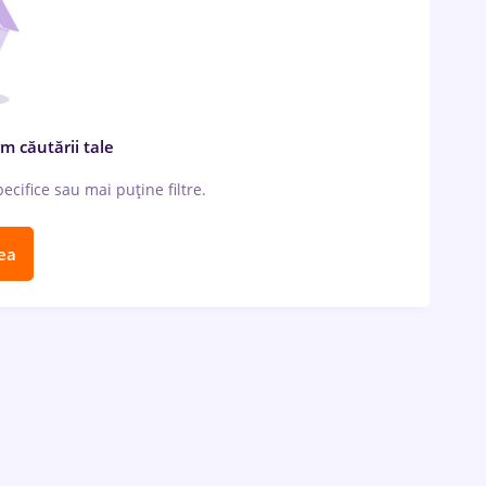
m căutării tale
cifice sau mai puține filtre.
ea