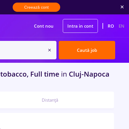
Creează cont
Cont nou
Intra in cont
RO
EN
Caută job
 tobacco, Full time
in
Cluj-Napoca
Distanță