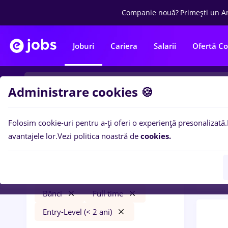
Companie nouă?
Primești un A
Joburi
Cariera
Salarii
Ofertă C
Administrare cookies 🍪
Folosim cookie-uri pentru a-ți oferi o experiență presonalizată.
0
loc
Filtre
avantajele lor.
Vezi politica noastră de
cookies.
pent
british american tobacco
Salarii
Cluj-Napoca
Bănci
Full time
Entry-Level (< 2 ani)