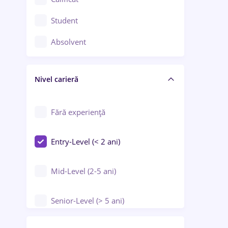
Construcții / Instalații
Student
Controlul calității
Absolvent
Crewing / Casino / Entertainment
Nivel carieră
Educație / Training / Arte
Farmacie
Fără experiență
Entry-Level (< 2 ani)
Mid-Level (2-5 ani)
Senior-Level (> 5 ani)