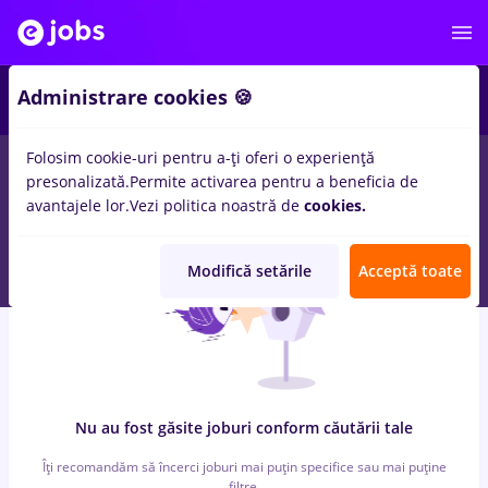
7
Administrare cookies 🍪
Folosim cookie-uri pentru a-ți oferi o experiență
0
locuri de munca
cu salarii zidari, Part time
in
Bucuresti
presonalizată.
Permite activarea pentru a beneficia de
pentru
Student
in
Transport / Distributie, Medicina / Sanatate
avantajele lor.
Vezi politica noastră de
cookies.
Modifică setările
Acceptă toate
Nu au fost găsite joburi conform căutării tale
Îți recomandăm să încerci joburi mai puțin specifice sau mai puține
filtre.