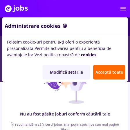
6
Administrare cookies 🍪
Folosim cookie-uri pentru a-ți oferi o experiență
0
locuri de munca
cu salarii avocat
in
Bucuresti
pentru
Entry-
presonalizată.
Permite activarea pentru a beneficia de
Level (< 2 ani)
in
Transport / Distributie, Medicina / Sanatate
avantajele lor.
Vezi politica noastră de
cookies.
Modifică setările
Acceptă toate
Nu au fost găsite joburi conform căutării tale
Îți recomandăm să încerci joburi mai puțin specifice sau mai puține
filtre.