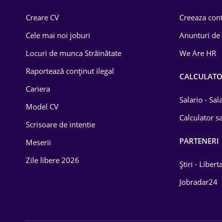
Comerț / Retail
Creare CV
Creeaza cont
Construcții
Cele mai noi joburi
Anunturi de
Drept
Locuri de munca Străinătate
We Are HR
Educație / Training
Raportează conținut ilegal
CALCULAT
Cariera
Energetică
Salario - Sa
Model CV
Farma
Calculator sa
Scrisoare de intentie
Imobiliară
PARTENERI
Meserii
IT / Telecom
Zile libere 2026
Știri - Libert
Lemn / PVC
Jobradar24
Mașini / Auto
Media / Internet