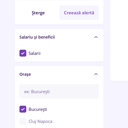
Șterge
Creează alertă
Salariu și beneficii
Salarii
Orașe
București
Cluj-Napoca