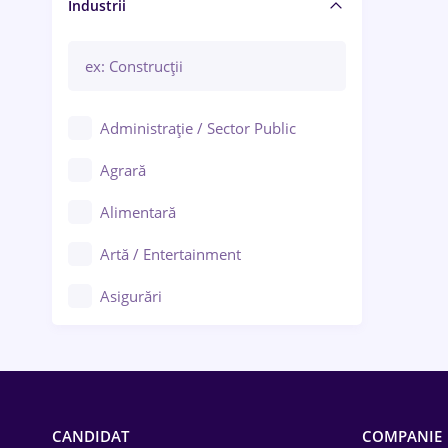
Manager / Executiv
Industrii
Administrație / Sector Public
Agrară
Alimentară
Artă / Entertainment
Asigurări
Bănci / Servicii financiare
Call-center / BPO
Chimică
CANDIDAT
COMPANIE