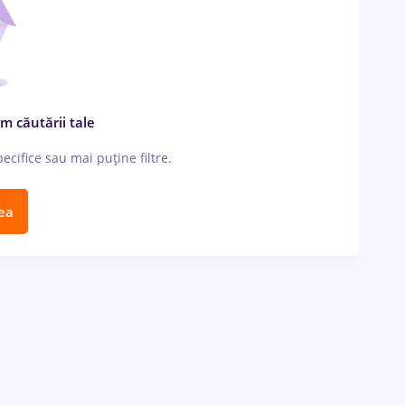
m căutării tale
cifice sau mai puține filtre.
ea