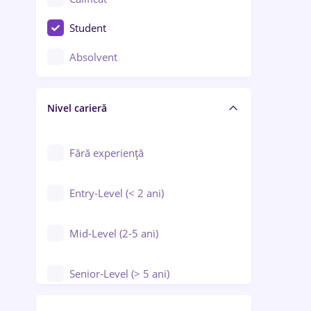
Construcții / Instalații
Student
Controlul calității
Absolvent
Crewing / Casino / Entertainment
Nivel carieră
Educație / Training / Arte
Farmacie
Fără experiență
Entry-Level (< 2 ani)
Mid-Level (2-5 ani)
Senior-Level (> 5 ani)