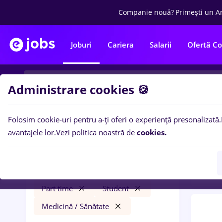
Companie nouă?
Primești un A
Joburi
Cariera
Salarii
Ofertă C
Administrare cookies 🍪
Folosim cookie-uri pentru a-ți oferi o experiență presonalizată.
0
loc
Filtre
avantajele lor.
Vezi politica noastră de
cookies.
Banci
3000 lei
Salarii
București
Bănci
Part time
Student
Medicină / Sănătate