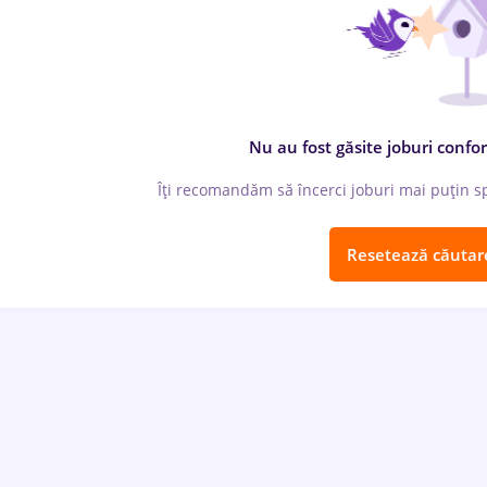
Nu au fost găsite joburi confor
Îți recomandăm să încerci joburi mai puțin spe
Resetează căutar