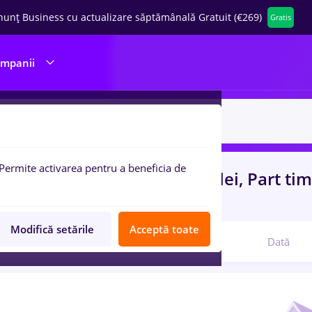
nunț Business cu actualizare săptămânală Gratuit (€269)
Gratis
ompanii
Permite activarea pentru a beneficia de
uri de munca
cu salarii 3000 lei, Part ti
, Medicina / Sanatate
Modifică setările
Acceptă toate
Relevanță
Dată