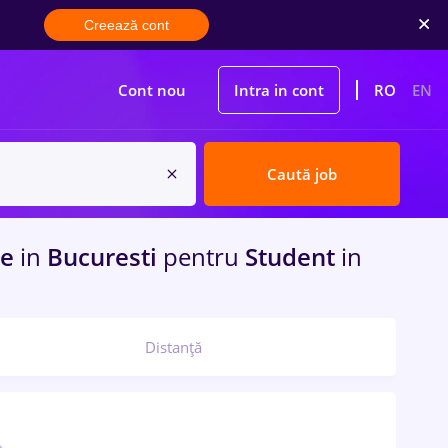
Creează cont
Cont nou
Intra in cont
RO
EN
Caută job
me
in
Bucuresti
pentru
Student
in
Distanță