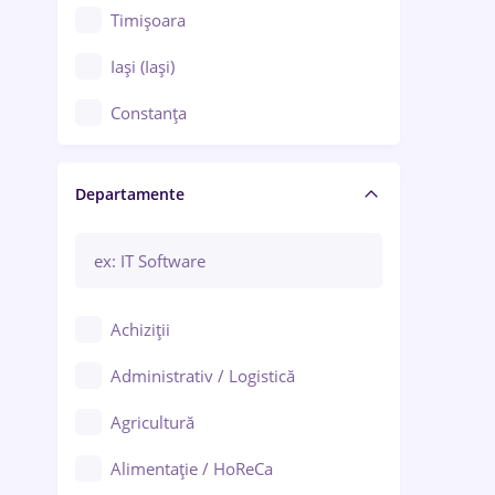
Timișoara
Iași (Iași)
Constanța
Craiova
Departamente
Brașov
Bacău
Brăila
Achiziții
Galați (Galați)
Administrativ / Logistică
Oradea
Agricultură
Ploiești
Alimentație / HoReCa
Adjud