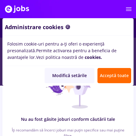
6
Administrare cookies 🍪
Folosim cookie-uri pentru a-ți oferi o experiență
0
locuri de munca
cu salarii brancardier, Part time
in
Bucuresti
presonalizată.
Permite activarea pentru a beneficia de
in
Banci, Medicina / Sanatate
avantajele lor.
Vezi politica noastră de
cookies.
Modifică setările
Acceptă toate
Nu au fost găsite joburi conform căutării tale
Îți recomandăm să încerci joburi mai puțin specifice sau mai puține
filtre.