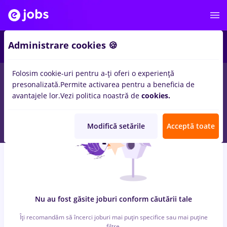
7
Administrare cookies 🍪
Folosim cookie-uri pentru a-ți oferi o experiență
0
locuri de munca
cu salarii 3000 lei, Part time
in
Bucuresti
presonalizată.
Permite activarea pentru a beneficia de
pentru
Entry-Level (< 2 ani)
in
Banci, Medicina / Sanatate
avantajele lor.
Vezi politica noastră de
cookies.
Modifică setările
Acceptă toate
Nu au fost găsite joburi conform căutării tale
Îți recomandăm să încerci joburi mai puțin specifice sau mai puține
filtre.