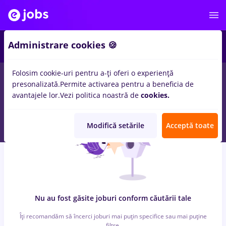
7
Administrare cookies 🍪
Folosim cookie-uri pentru a-ți oferi o experiență
0
locuri de munca
cu salarii 3000 lei, Full time
in
Bucuresti
presonalizată.
Permite activarea pentru a beneficia de
pentru
Entry-Level (< 2 ani)
in
Banci, Medicina / Sanatate
avantajele lor.
Vezi politica noastră de
cookies.
Modifică setările
Acceptă toate
Nu au fost găsite joburi conform căutării tale
Îți recomandăm să încerci joburi mai puțin specifice sau mai puține
filtre.