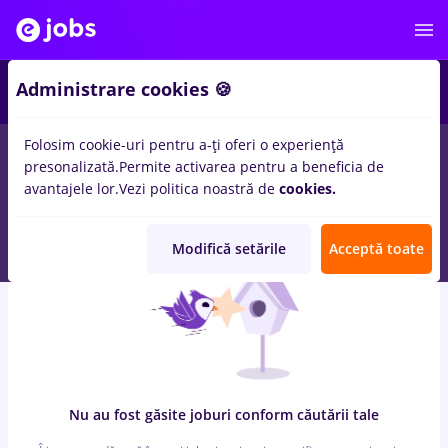
6
Administrare cookies 🍪
Folosim cookie-uri pentru a-ți oferi o experiență
0
locuri de munca
consilier service, Part time
in
Iasi (Iasi)
presonalizată.
Permite activarea pentru a beneficia de
pentru
Fara experienta
in
Transport / Distributie, Medicina /
avantajele lor.
Vezi politica noastră de
cookies.
Sanatate
Modifică setările
Acceptă toate
Nu au fost găsite joburi conform căutării tale