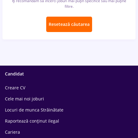
Îți recomandăm să încerci joburi mai puțin specifice sau mai puține
filtre.
Resetează căutarea
Candidat
Creare CV
Cele mai noi joburi
Locuri de munca Străinătate
Raportează conținut ilegal
Cariera