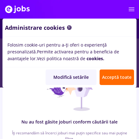
6
Administrare cookies 🍪
Folosim cookie-uri pentru a-ți oferi o experiență
0
locuri de munca
consilier service
in
Iasi (Iasi)
pentru
Student,
presonalizată.
Permite activarea pentru a beneficia de
Fara experienta
in
Transport / Distributie, Medicina / Sanatate
avantajele lor.
Vezi politica noastră de
cookies.
Modifică setările
Acceptă toate
Nu au fost găsite joburi conform căutării tale
Îți recomandăm să încerci joburi mai puțin specifice sau mai puține
filtre.