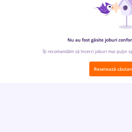
Nu au fost găsite joburi confor
Îți recomandăm să încerci joburi mai puțin spe
Resetează căutar