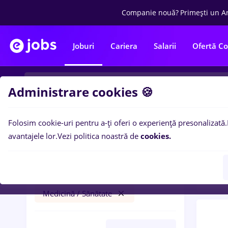
Companie nouă?
Primești un A
Joburi
Cariera
Salarii
Ofertă C
Administrare cookies 🍪
Folosim cookie-uri pentru a-ți oferi o experiență presonalizată.
0
loc
Filtre
avantajele lor.
Vezi politica noastră de
cookies.
Sana
sofer bce
Iași (Iași)
Fără experiență
Medicină / Sănătate