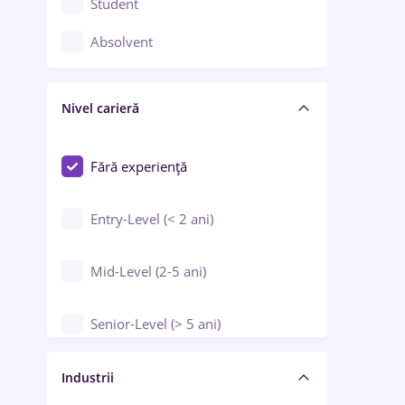
Student
Controlul calității
Absolvent
Crewing / Casino / Entertainment
Nivel carieră
Educație / Training / Arte
Farmacie
Fără experiență
Entry-Level (< 2 ani)
Mid-Level (2-5 ani)
Senior-Level (> 5 ani)
Manager / Executiv
Industrii