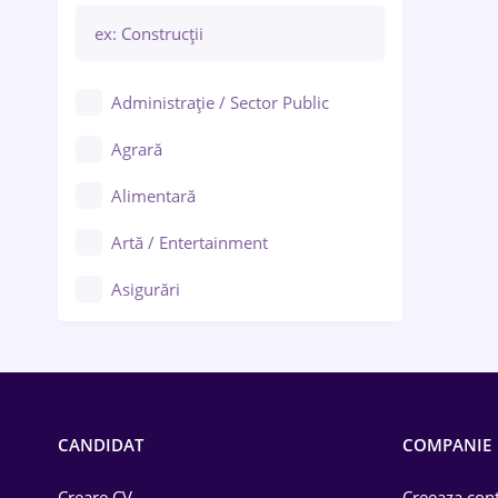
Administrație / Sector Public
Agrară
Alimentară
Artă / Entertainment
Asigurări
Bănci / Servicii financiare
Call-center / BPO
Chimică
CANDIDAT
COMPANIE
Comerț / Retail
Creare CV
Creeaza cont