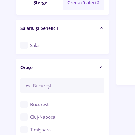
Șterge
Creează alertă
Salariu și beneficii
Salarii
Orașe
București
Cluj-Napoca
Timișoara