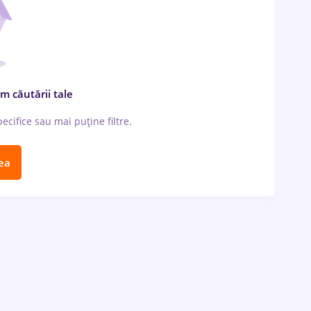
m căutării tale
cifice sau mai puține filtre.
ea