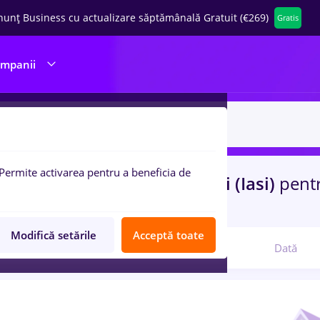
nunț Business cu actualizare săptămânală Gratuit (€269)
Gratis
ompanii
Permite activarea pentru a beneficia de
uri de munca
sofer bce
in
Iasi (Iasi)
pent
tate
Modifică setările
Acceptă toate
Relevanță
Dată