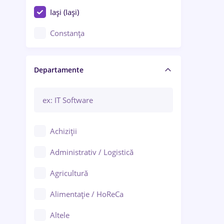
Iași (Iași)
Constanța
Craiova
Departamente
Brașov
Bacău
Brăila
Achiziții
Galați (Galați)
Administrativ / Logistică
Oradea
Agricultură
Ploiești
Alimentație / HoReCa
Adjud
Altele
Aiud