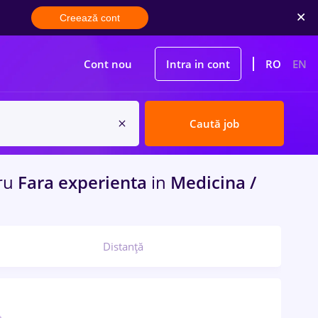
Creează cont
Cont nou
Intra in cont
RO
EN
Caută job
ru
Fara experienta
in
Medicina /
Distanță