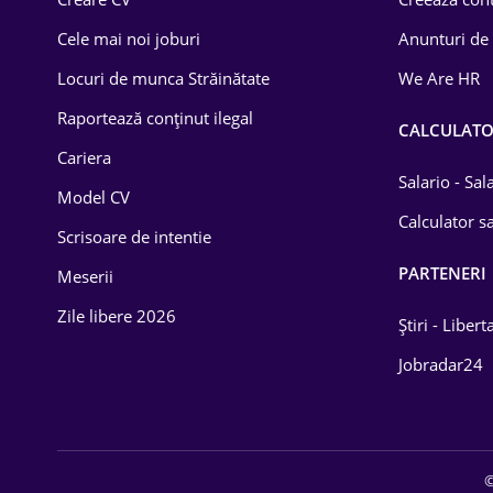
Construcții
Cele mai noi joburi
Anunturi de
Drept
Locuri de munca Străinătate
We Are HR
Educație / Training
Raportează conținut ilegal
CALCULAT
Cariera
Energetică
Salario - Sa
Model CV
Farma
Calculator sa
Scrisoare de intentie
Imobiliară
PARTENERI
Meserii
IT / Telecom
Zile libere 2026
Știri - Libert
Lemn / PVC
Jobradar24
Mașini / Auto
Media / Internet
©
Medicină / Sănătate