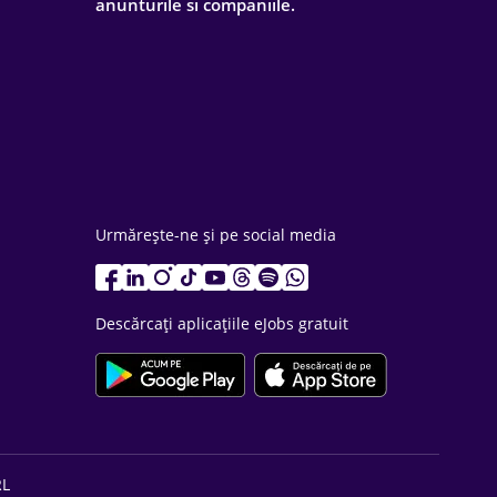
anunturile si companiile.
Urmărește-ne și pe social media
Descărcați aplicațiile eJobs gratuit
RL