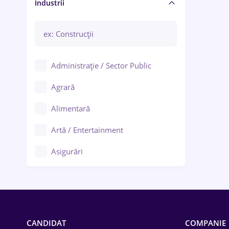
Manager / Executiv
Industrii
Administrație / Sector Public
Agrară
Alimentară
Artă / Entertainment
Asigurări
Bănci / Servicii financiare
Call-center / BPO
Chimică
CANDIDAT
COMPANIE