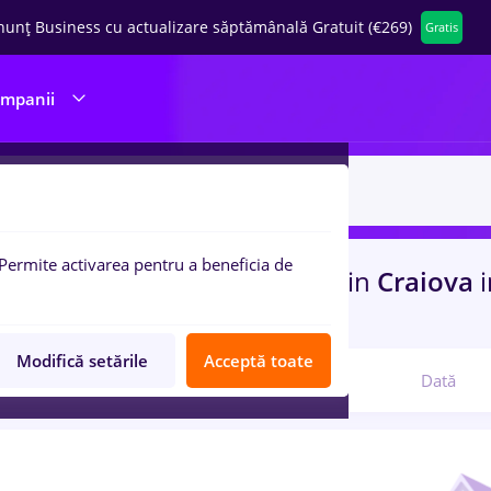
nunț Business cu actualizare săptămânală Gratuit (€269)
Gratis
ompanii
Permite activarea pentru a beneficia de
uri de munca
jobs, Part time
in
Craiova
atate
Modifică setările
Acceptă toate
Relevanță
Dată