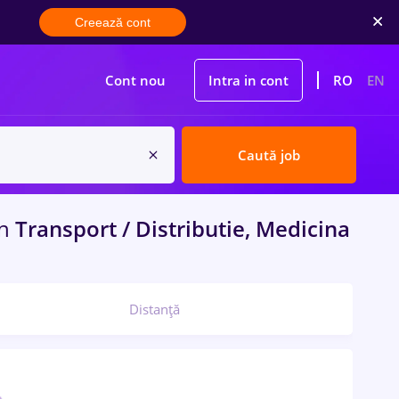
Creează cont
Cont nou
Intra in cont
RO
EN
Caută job
in
Transport / Distributie, Medicina
Distanță