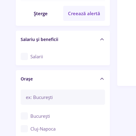
Șterge
Creează alertă
Salariu și beneficii
Salarii
Orașe
București
Cluj-Napoca