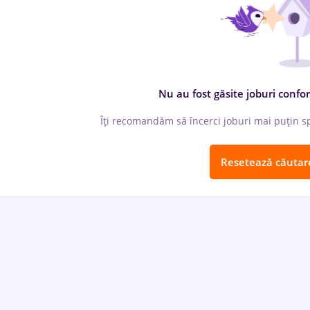
Nu au fost găsite joburi confor
Îți recomandăm să încerci joburi mai puțin spe
Resetează căutar