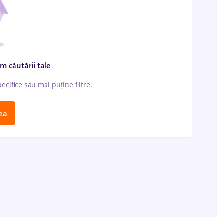
m căutării tale
cifice sau mai puține filtre.
ea