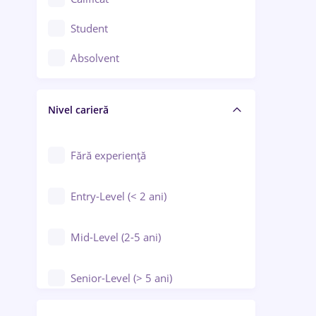
Construcții / Instalații
Student
Controlul calității
Absolvent
Crewing / Casino / Entertainment
Nivel carieră
Educație / Training / Arte
Farmacie
Fără experiență
Entry-Level (< 2 ani)
Mid-Level (2-5 ani)
Senior-Level (> 5 ani)