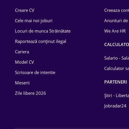
Comerț / Retail
Creare CV
Creeaza cont
Construcții
Cele mai noi joburi
Anunturi de
Drept
Locuri de munca Străinătate
We Are HR
Educație / Training
Raportează conținut ilegal
CALCULAT
Cariera
Energetică
Salario - Sa
Model CV
Farma
Calculator sa
Scrisoare de intentie
Imobiliară
PARTENERI
Meserii
IT / Telecom
Zile libere 2026
Știri - Libert
Lemn / PVC
Jobradar24
Mașini / Auto
Media / Internet