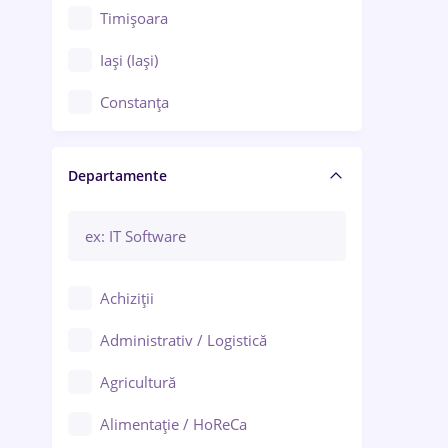
Timișoara
Iași (Iași)
Constanța
Craiova
Departamente
Brașov
Bacău
Brăila
Achiziții
Galați (Galați)
Administrativ / Logistică
Oradea
Agricultură
Ploiești
Alimentație / HoReCa
Adjud