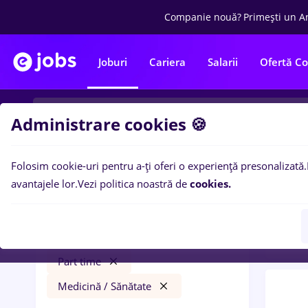
Companie nouă?
Primești un A
Joburi
Cariera
Salarii
Ofertă C
Administrare cookies 🍪
Folosim cookie-uri pentru a-ți oferi o experiență presonalizată.
0
loc
Filtre
avantajele lor.
Vezi politica noastră de
cookies.
/ San
jobs
Craiova
Transport / Distribuție
Part time
Medicină / Sănătate