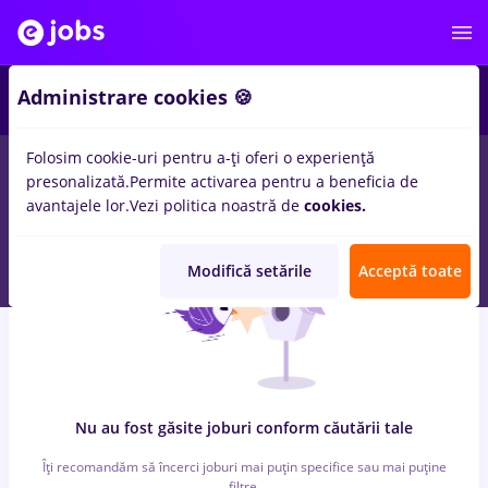
5
Administrare cookies 🍪
Folosim cookie-uri pentru a-ți oferi o experiență
0
locuri de munca
jobs, Full time
in
Craiova
in
Transport /
presonalizată.
Permite activarea pentru a beneficia de
Distributie, Medicina / Sanatate
avantajele lor.
Vezi politica noastră de
cookies.
Modifică setările
Acceptă toate
Nu au fost găsite joburi conform căutării tale
Îți recomandăm să încerci joburi mai puțin specifice sau mai puține
filtre.