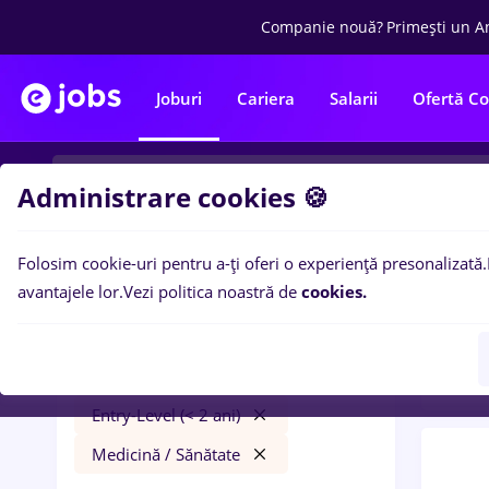
Companie nouă?
Primești un A
Joburi
Cariera
Salarii
Ofertă C
Administrare cookies 🍪
Folosim cookie-uri pentru a-ți oferi o experiență presonalizată.
0
loc
Filtre
avantajele lor.
Vezi politica noastră de
cookies.
Distr
jobs
Craiova
Transport / Distribuție
Entry-Level (< 2 ani)
Medicină / Sănătate