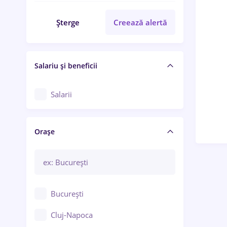
Șterge
Creează alertă
Salariu și beneficii
Salarii
Orașe
București
Cluj-Napoca