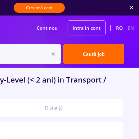
Creează cont
Cont nou
Intra in cont
RO
EN
Caută job
y-Level (< 2 ani)
in
Transport /
Distanță