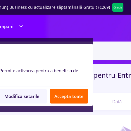
nunț Business cu actualizare săptămânală Gratuit (€269)
Gratis
ompanii
Permite activarea pentru a beneficia de
uri de munca
jobs
in
Craiova
pentru
Entr
ibutie, Medicina / Sanatate
Modifică setările
Acceptă toate
Relevanță
Dată