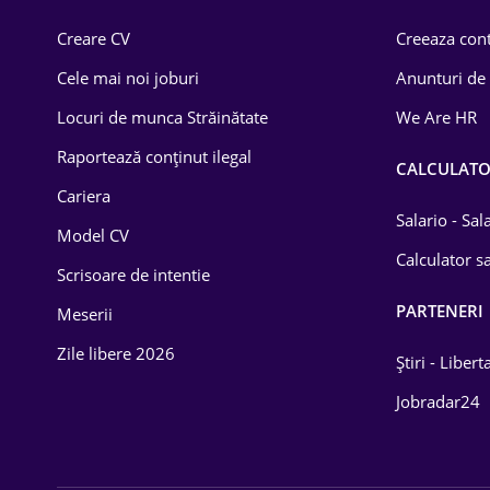
Comerț / Retail
Creare CV
Creeaza cont
Construcții
Cele mai noi joburi
Anunturi de
Drept
Locuri de munca Străinătate
We Are HR
Educație / Training
Raportează conținut ilegal
CALCULAT
Cariera
Energetică
Salario - Sa
Model CV
Farma
Calculator sa
Scrisoare de intentie
Imobiliară
PARTENERI
Meserii
IT / Telecom
Zile libere 2026
Știri - Libert
Lemn / PVC
Jobradar24
Mașini / Auto
Media / Internet