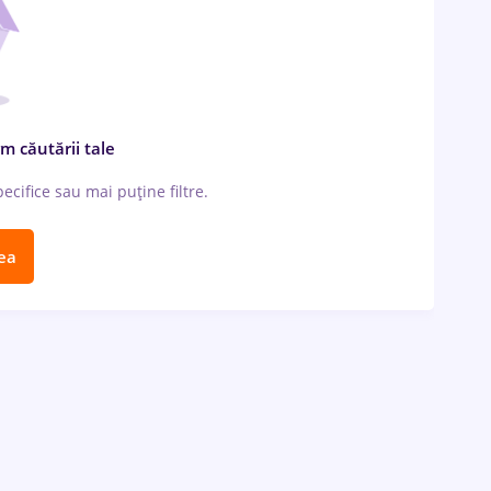
m căutării tale
cifice sau mai puține filtre.
ea