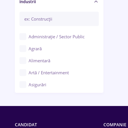
Manager / Executiv
Industrii
Administrație / Sector Public
Agrară
Alimentară
Artă / Entertainment
Asigurări
Bănci / Servicii financiare
Call-center / BPO
Chimică
CANDIDAT
COMPANIE