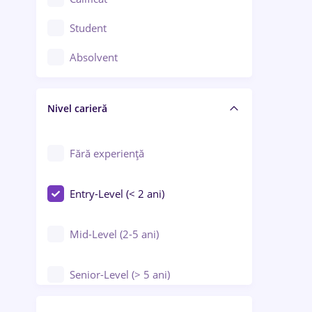
Construcții / Instalații
Student
Controlul calității
Absolvent
Crewing / Casino / Entertainment
Nivel carieră
Educație / Training / Arte
Farmacie
Fără experiență
Entry-Level (< 2 ani)
Mid-Level (2-5 ani)
Senior-Level (> 5 ani)