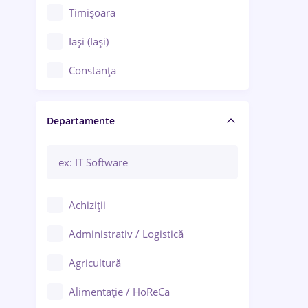
Timișoara
Iași (Iași)
Constanța
Craiova
Departamente
Brașov
Bacău
Brăila
Achiziții
Galați (Galați)
Administrativ / Logistică
Oradea
Agricultură
Ploiești
Alimentație / HoReCa
Adjud