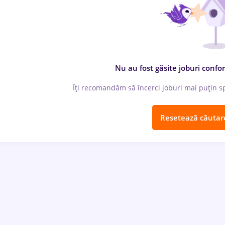
Nu au fost găsite joburi confor
Îți recomandăm să încerci joburi mai puțin spe
Resetează căutar