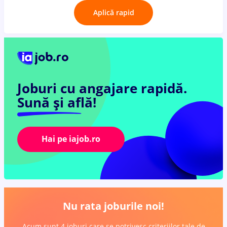
Aplică rapid
Joburi cu angajare rapidă.
Sună și află!
Hai pe iajob.ro
Nu rata joburile noi!
Acum sunt 4 joburi care se potrivesc criteriilor tale de