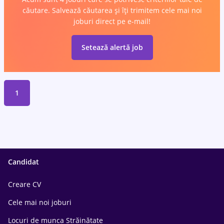
căutare. Salvează căutarea și îți trimitem cele mai noi
joburi direct pe e-mail!
Setează alertă job
1
Candidat
Creare CV
Cele mai noi joburi
Locuri de munca Străinătate