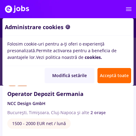
5
Administrare cookies 🍪
Folosim cookie-uri pentru a-ți oferi o experiență
4
locuri de munca
Full time
in
Cluj-Napoca
pentru
Student,
presonalizată.
Permite activarea pentru a beneficia de
Fara experienta
in
Constructii / Instalatii
avantajele lor.
Vezi politica noastră de
cookies.
6 Aug. 2026
Modifică setările
Acceptă toate
Operator Depozit Germania
NCC Design GmbH
București, Timișoara, Cluj-Napoca
și alte
2 orașe
1500 - 2000 EUR net / lună