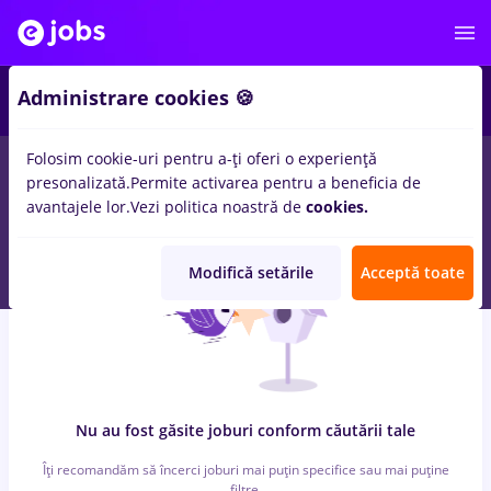
7
Administrare cookies 🍪
Folosim cookie-uri pentru a-ți oferi o experiență
0
locuri de munca
rusia, Part time
in
Cluj-Napoca
pentru
presonalizată.
Permite activarea pentru a beneficia de
Student, Fara experienta
in
Banci, Medicina / Sanatate
avantajele lor.
Vezi politica noastră de
cookies.
Modifică setările
Acceptă toate
Nu au fost găsite joburi conform căutării tale
Îți recomandăm să încerci joburi mai puțin specifice sau mai puține
filtre.