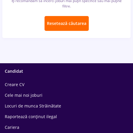
Îți recomandăm să încerci joburi mai puțin specifice sau mai puține
filtre.
Resetează căutarea
Candidat
Creare CV
Cele mai noi joburi
Locuri de munca Străinătate
Raportează conținut ilegal
Cariera