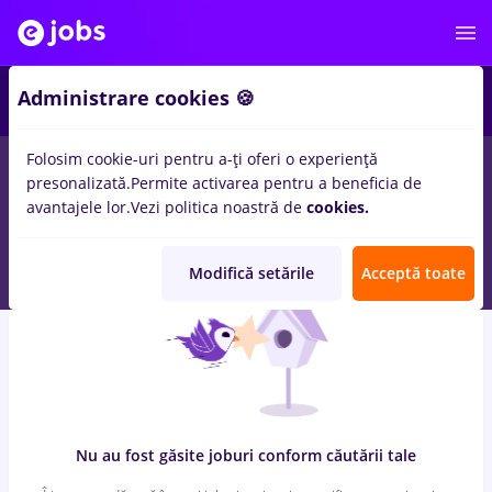
6
Administrare cookies 🍪
Folosim cookie-uri pentru a-ți oferi o experiență
0
locuri de munca
british american tobacco, Part time
in
Cluj-
presonalizată.
Permite activarea pentru a beneficia de
Napoca
pentru
Entry-Level (< 2 ani)
in
Banci, Medicina /
avantajele lor.
Vezi politica noastră de
cookies.
Sanatate
Modifică setările
Acceptă toate
Nu au fost găsite joburi conform căutării tale