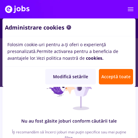
6
Administrare cookies 🍪
Folosim cookie-uri pentru a-ți oferi o experiență
0
locuri de munca
peisagist, Full time
in
Cluj-Napoca
pentru
presonalizată.
Permite activarea pentru a beneficia de
Fara experienta
in
Banci, Medicina / Sanatate
avantajele lor.
Vezi politica noastră de
cookies.
Modifică setările
Acceptă toate
Nu au fost găsite joburi conform căutării tale
Îți recomandăm să încerci joburi mai puțin specifice sau mai puține
filtre.