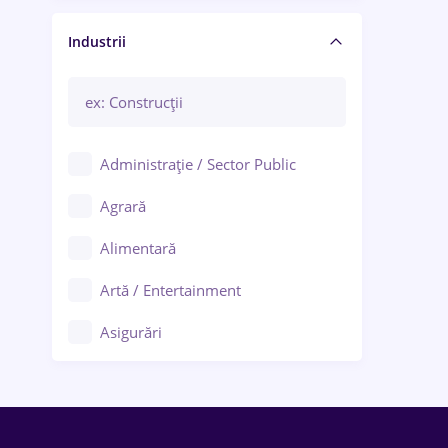
Manager / Executiv
Industrii
Administrație / Sector Public
Agrară
Alimentară
Artă / Entertainment
Asigurări
Bănci / Servicii financiare
Call-center / BPO