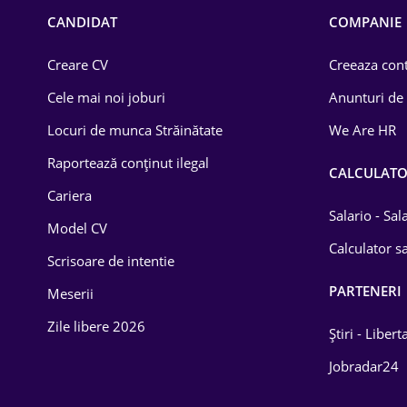
Chimică
CANDIDAT
COMPANIE
Comerț / Retail
Creare CV
Creeaza cont
Construcții
Cele mai noi joburi
Anunturi de
Drept
Locuri de munca Străinătate
We Are HR
Educație / Training
Raportează conținut ilegal
CALCULAT
Cariera
Energetică
Salario - Sa
Model CV
Farma
Calculator sa
Scrisoare de intentie
Imobiliară
PARTENERI
Meserii
IT / Telecom
Zile libere 2026
Știri - Libert
Lemn / PVC
Jobradar24
Mașini / Auto