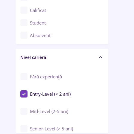
Confecții / Design vestimentar
Calificat
Construcții / Instalații
Student
Controlul calității
Absolvent
Crewing / Casino / Entertainment
Nivel carieră
Educație / Training / Arte
Farmacie
Fără experiență
Entry-Level (< 2 ani)
Mid-Level (2-5 ani)
Senior-Level (> 5 ani)