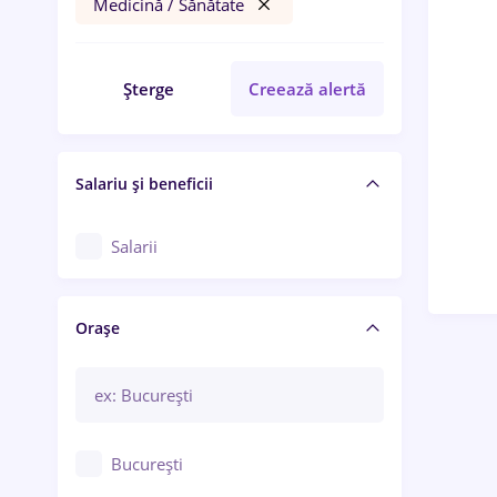
Medicină / Sănătate
Șterge
Creează alertă
Salariu și beneficii
Salarii
Orașe
București