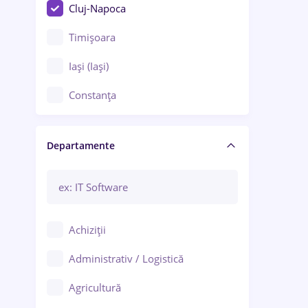
Cluj-Napoca
Timișoara
Iași (Iași)
Constanța
Craiova
Departamente
Brașov
Bacău
Brăila
Achiziții
Galați (Galați)
Administrativ / Logistică
Oradea
Agricultură
Ploiești