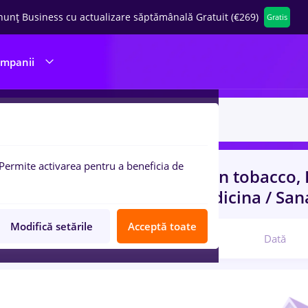
nunț Business cu actualizare săptămânală Gratuit (€269)
Gratis
ompanii
Permite activarea pentru a beneficia de
uri de munca
british american tobacco, 
-Level (< 2 ani)
in
Banci, Medicina / San
Modifică setările
Acceptă toate
Relevanță
Dată