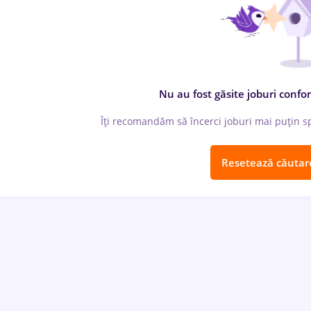
Nu au fost găsite joburi confor
Îți recomandăm să încerci joburi mai puțin spe
Resetează căutar