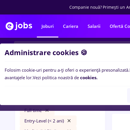
Companie nouă?
Primești un A
Joburi
Cariera
Salarii
Ofertă C
Administrare cookies 🍪
Folosim cookie-uri pentru a-ți oferi o experiență presonalizată.
0
loc
Filtre
avantajele lor.
Vezi politica noastră de
cookies.
Entry
british american tobacco
Cluj-Napoca
Bănci
Full time
Entry-Level (< 2 ani)