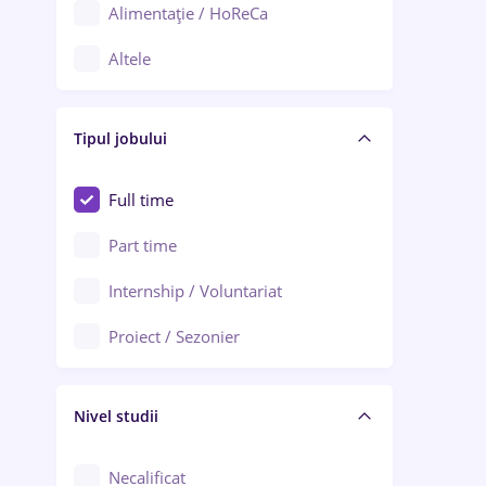
Alimentație / HoReCa
Adjud
Altele
Aiud
Arhitectură / Design interior
Alba Iulia
Tipul jobului
Asigurări
Alexandria
Au pair / Babysitter / Curățenie
Full time
Arad
Audit / Consultanță
Part time
Baia Mare
Auto / Echipamente
Internship / Voluntariat
Bârlad
Automatizări
Proiect / Sezonier
Bistrița (Bistrița-Năsăud)
Bănci
Nivel studii
Cercetare - dezvoltare
Chimie / Biochimie
Necalificat