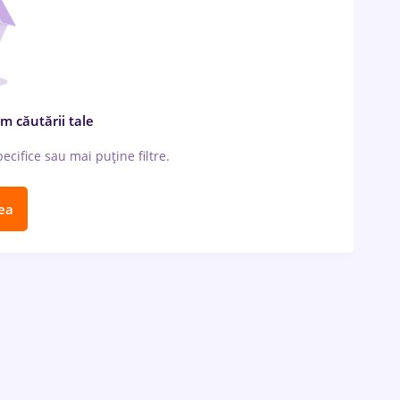
m căutării tale
cifice sau mai puține filtre.
ea