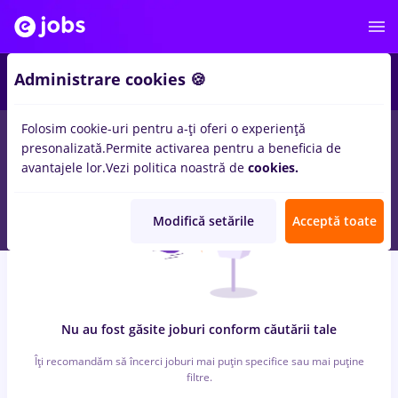
3
Administrare cookies 🍪
Folosim cookie-uri pentru a-ți oferi o experiență
0
locuri de munca
astaldi
in
Cluj-Napoca
in
Banci
presonalizată.
Permite activarea pentru a beneficia de
avantajele lor.
Vezi politica noastră de
cookies.
Modifică setările
Acceptă toate
Nu au fost găsite joburi conform căutării tale
Îți recomandăm să încerci joburi mai puțin specifice sau mai puține
filtre.