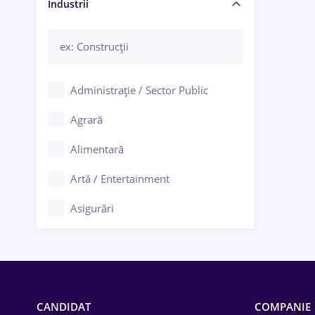
Manager / Executiv
Industrii
Administrație / Sector Public
Agrară
Alimentară
Artă / Entertainment
Asigurări
Bănci / Servicii financiare
Call-center / BPO
Chimică
CANDIDAT
COMPANIE