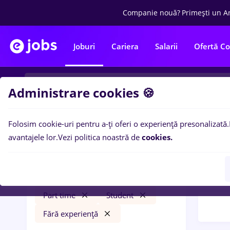
Companie nouă?
Primești un A
Joburi
Cariera
Salarii
Ofertă C
Administrare cookies 🍪
Folosim cookie-uri pentru a-ți oferi o experiență presonalizată.
Filtre po
Filtre
avantajele lor.
Vezi politica noastră de
cookies.
33
lo
București
Trans
Transport / Distribuție
Part time
Student
Fără experiență