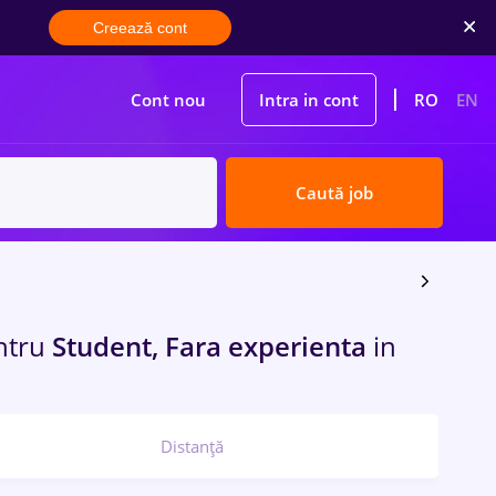
Creează cont
Cont nou
Intra in cont
RO
EN
Caută job
ntru
Student, Fara experienta
in
Distanță