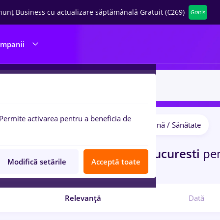
nunț Business cu actualizare săptămânală Gratuit (€269)
Gratis
ompanii
Permite activarea pentru a beneficia de
Salarii
IT / Telecom
Medicină / Sănătate
pulare:
curi de munca
Part time
in
Bucuresti
pe
Modifică setările
Acceptă toate
port / Distributie
Relevanță
Dată