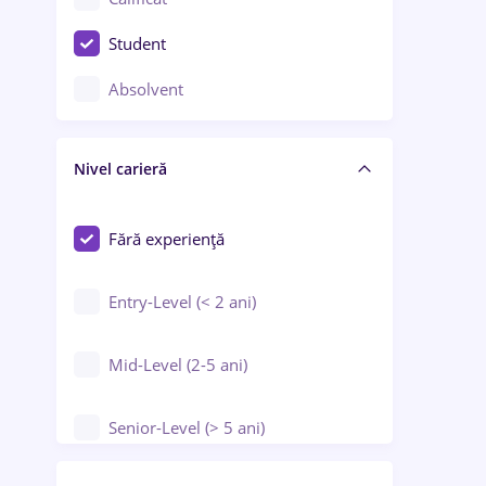
Construcții / Instalații
Student
Controlul calității
Absolvent
Crewing / Casino / Entertainment
Nivel carieră
Educație / Training / Arte
Farmacie
Fără experiență
Entry-Level (< 2 ani)
Mid-Level (2-5 ani)
Senior-Level (> 5 ani)