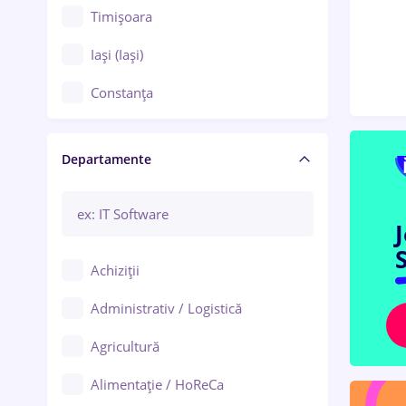
Timișoara
Iași (Iași)
Constanța
Craiova
Departamente
Brașov
Bacău
Brăila
S
Achiziții
Galați (Galați)
Administrativ / Logistică
Oradea
Agricultură
Ploiești
Alimentație / HoReCa
Adjud