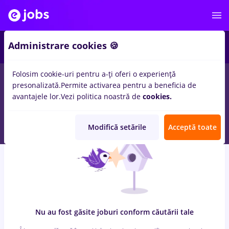
7
Administrare cookies 🍪
Folosim cookie-uri pentru a-ți oferi o experiență
0
locuri de munca
job online, Full time
in
Bucuresti
pentru
presonalizată.
Permite activarea pentru a beneficia de
Student, Fara experienta
in
Transport / Distributie, Medicina /
avantajele lor.
Vezi politica noastră de
cookies.
Sanatate
Modifică setările
Acceptă toate
Nu au fost găsite joburi conform căutării tale