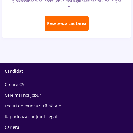
Îți recomandăm să încerci joburi mai puțin specifice sau mai puține
filtre.
Resetează căutarea
Candidat
Creare CV
Cele mai noi joburi
Locuri de munca Străinătate
Raportează conținut ilegal
Cariera