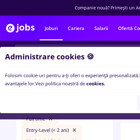
Companie nouă?
Primești un A
Joburi
Cariera
Salarii
Ofertă C
Administrare cookies 🍪
Folosim cookie-uri pentru a-ți oferi o experiență presonalizată.
0
loc
Filtre
avantajele lor.
Vezi politica noastră de
cookies.
in
Tra
geotehnica
București
Transport / Distribuție
Full time
Entry-Level (< 2 ani)