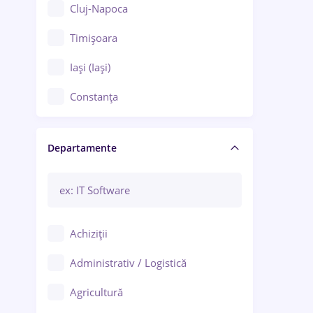
Cluj-Napoca
Timișoara
Iași (Iași)
Constanța
Craiova
Departamente
Brașov
Bacău
Brăila
Achiziții
Galați (Galați)
Administrativ / Logistică
Oradea
Agricultură
Ploiești