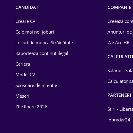
Chimică
CANDIDAT
COMPANIE
Comerț / Retail
Creare CV
Creeaza cont
Construcții
Cele mai noi joburi
Anunturi de
Drept
Locuri de munca Străinătate
We Are HR
Educație / Training
Raportează conținut ilegal
CALCULAT
Cariera
Energetică
Salario - Sa
Model CV
Farma
Calculator sa
Scrisoare de intentie
Imobiliară
PARTENERI
Meserii
IT / Telecom
Zile libere 2026
Știri - Libert
Lemn / PVC
Jobradar24
Mașini / Auto