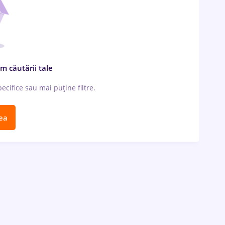
m căutării tale
cifice sau mai puține filtre.
ea