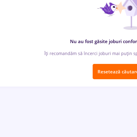
Nu au fost găsite joburi confor
Îți recomandăm să încerci joburi mai puțin spe
Resetează căutar