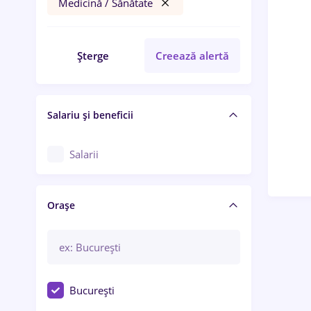
Medicină / Sănătate
Șterge
Creează alertă
Salariu și beneficii
Salarii
Orașe
București