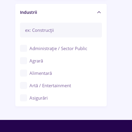
Manager / Executiv
Industrii
Administrație / Sector Public
Agrară
Alimentară
Artă / Entertainment
Asigurări
Bănci / Servicii financiare
Call-center / BPO