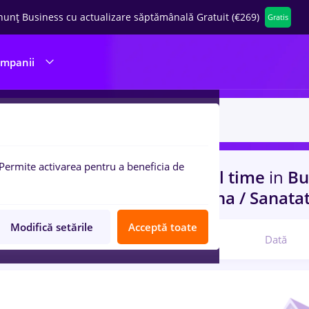
nunț Business cu actualizare săptămânală Gratuit (€269)
Gratis
ompanii
Permite activarea pentru a beneficia de
uri de munca
geotehnica, Full time
in
Bu
nsport / Distributie, Medicina / Sanata
Modifică setările
Acceptă toate
Relevanță
Dată