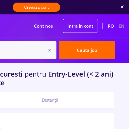
Creează cont
Cont nou
Intra in cont
RO
EN
Caută job
curesti
pentru
Entry-Level (< 2 ani)
te
Distanță