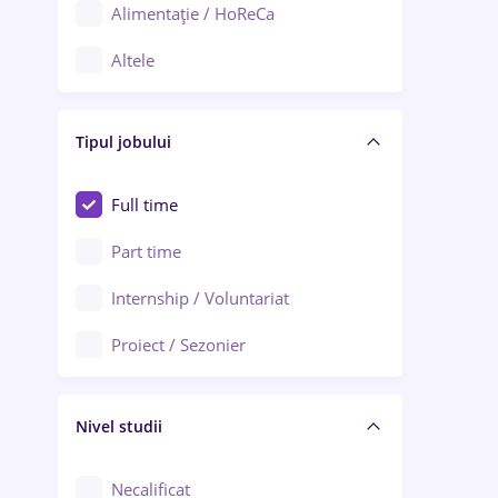
Alimentație / HoReCa
Adjud
Altele
Aiud
Arhitectură / Design interior
Alba Iulia
Tipul jobului
Asigurări
Alexandria
Au pair / Babysitter / Curățenie
Full time
Arad
Audit / Consultanță
Part time
Baia Mare
Auto / Echipamente
Internship / Voluntariat
Bârlad
Automatizări
Proiect / Sezonier
Bistrița (Bistrița-Năsăud)
Bănci
Nivel studii
Cercetare - dezvoltare
Chimie / Biochimie
Necalificat