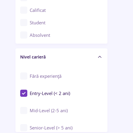
Confecții / Design vestimentar
Calificat
Construcții / Instalații
Student
Controlul calității
Absolvent
Crewing / Casino / Entertainment
Nivel carieră
Educație / Training / Arte
Farmacie
Fără experiență
Entry-Level (< 2 ani)
Mid-Level (2-5 ani)
Senior-Level (> 5 ani)