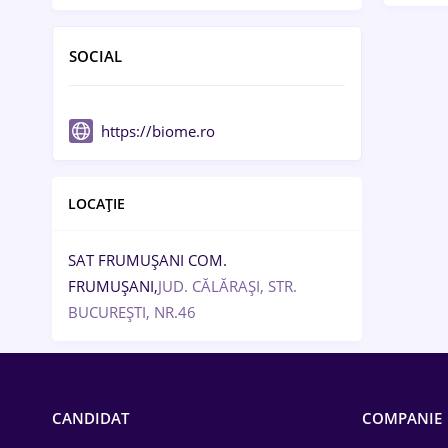
SOCIAL
https://biome.ro
LOCAȚIE
SAT FRUMUȘANI COM.
FRUMUȘANI,
JUD. CĂLĂRAȘI, STR.
BUCUREȘTI, NR.46
CANDIDAT
COMPANIE