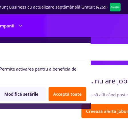
nunț Business cu actualizare săptămânală Gratuit (€269)
Gratis
ompanii
 de munca
LEX SUPPLIES S.R.L.
Permite activarea pentru a beneficia de
ompania
LEX SUPPLIES S.R.L.
nu are job
Modifică setările
Acceptă toate
Urmărește-o ca să afli când poste
Creează alertă jobur