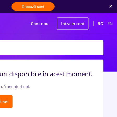
Creează cont
Cont nou
Intra in cont
RO
EN
uri disponibile în acest moment.
ază anunțuri noi.
i noi