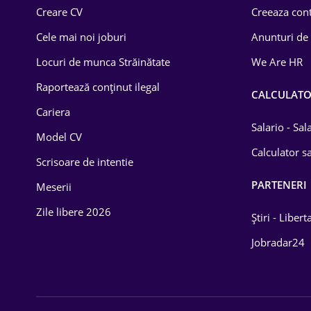
Creare CV
Creeaza cont
Cele mai noi joburi
Anunturi de
Locuri de munca Străinătate
We Are HR
Raportează conținut ilegal
CALCULAT
Cariera
Salario - Sa
Model CV
Calculator sa
Scrisoare de intentie
PARTENERI
Meserii
Zile libere 2026
Știri - Libert
Jobradar24