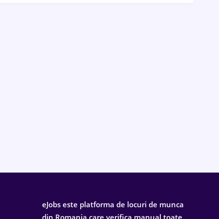
eJobs este platforma de locuri de munca
din Romania care verifica manual toate