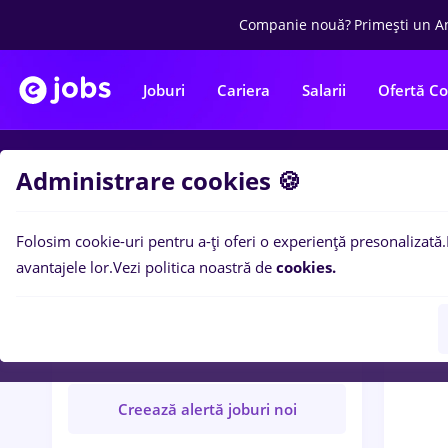
Companie nouă?
Primești un A
Joburi
Cariera
Salarii
Ofertă C
Administrare cookies 🍪
Locuri
Folosim cookie-uri pentru a-ți oferi o experiență presonalizată.
avantajele lor.
Vezi politica noastră de
cookies.
C
LEX SUPPLIES S.R.L.
Companie verificată
Creează alertă joburi noi